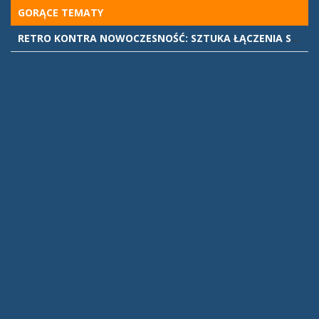
Skip
GORĄCE TEMATY
to
RETRO KONTRA NOWOCZESNOŚĆ: SZTUKA ŁĄCZENIA STYLÓW WE WNĘTRZACH
content