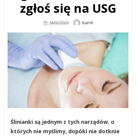
zgłoś się na USG
Author
Kamil
Posted
28/02/2020
On
Ślinianki są jednym z tych narządów, o
których nie myślimy, dopóki nie dotknie