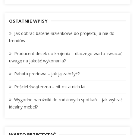
A
a
R
r
C
c
OSTATNIE WPISY
H
h
Jak dobrać baterie łazienkowe do projektu, a nie do
f
trendów
o
r
Producent desek do krojenia – dlaczego warto zwracać
:
uwagę na jakość wykonania?
Rabata preriowa – jak ją założyć?
Pościel świąteczna – hit ostatnich lat
Wygodne narożniki do rodzinnych spotkań – jak wybrać
idealny mebel?
WARTO PRZECZYTAĆ