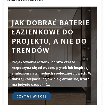
JAK DOBRAĆ BATERIE
ŁAZIENKOWE DO
D
PROJEKTU, A NIE DO
TRENDÓW
Projektowanie łazienki bardzo często
rozpoczyna się od wyboru płytek lub inspiracji
De
znalezionych w mediach społecznościowych. W
el
dalszej kolejności pojawia się armatura, która
pi
ma jedynie uzupełnić…
pr
CZYTAJ WIĘCEJ