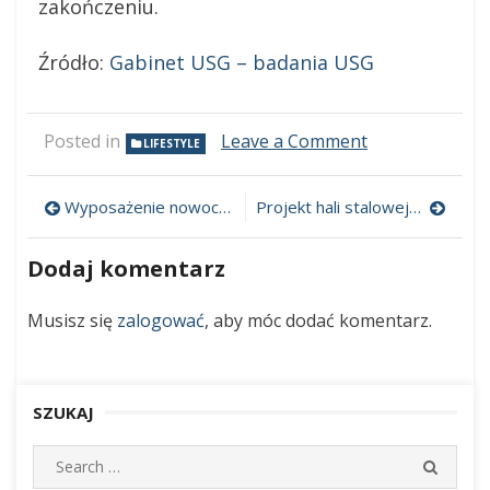
zakończeniu.
Źródło:
Gabinet USG – badania USG
Posted in
Leave a Comment
on
LIFESTYLE
Ślinianki
i
choroby
Wyposażenie nowoczesnego wnętrza
Projekt hali stalowej, projekt hali produkcyjnej – na co zwrócić uwagę?
Nawigacja
tego
obszaru
wpisu
Dodaj komentarz
ciała
–
zgłoś
Musisz się
zalogować
, aby móc dodać komentarz.
się
na
USG
SZUKAJ
S
S
e
E