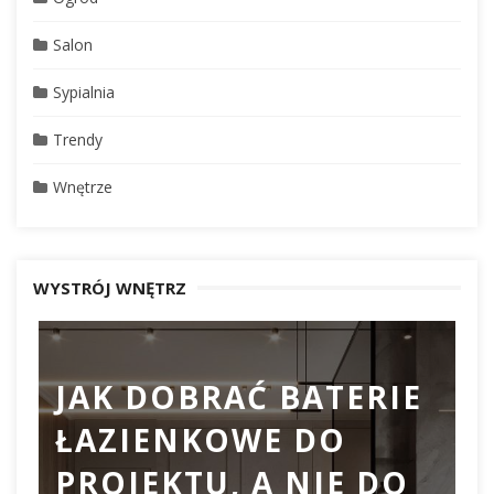
Salon
Sypialnia
Trendy
Wnętrze
WYSTRÓJ WNĘTRZ
JAK DOBRAĆ BATERIE
ŁAZIENKOWE DO
D
PROJEKTU, A NIE DO