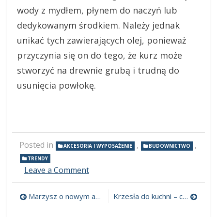
wody z mydłem, płynem do naczyń lub
dedykowanym środkiem. Należy jednak
unikać tych zawierających olej, ponieważ
przyczynia się on do tego, że kurz może
stworzyć na drewnie grubą i trudną do
usunięcia powłokę.
Posted in
,
,
AKCESORIA I WYPOSAŻENIE
BUDOWNICTWO
TRENDY
Leave a Comment
on
Drewno
w
Marzysz o nowym aucie? Zobacz, jak go możesz sfinansować
Krzesła do kuchni – co trzeba wiedzieć przed ich zakupem?
domu
Nawigacja
i