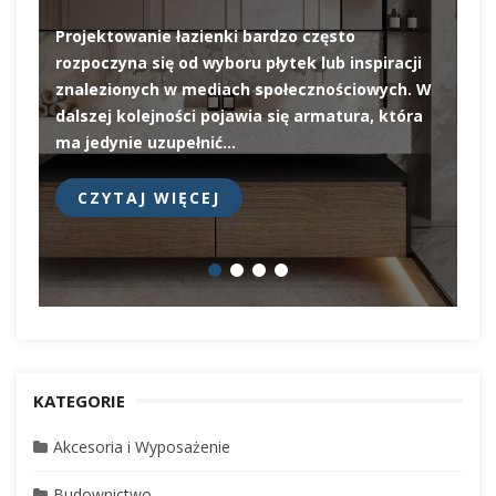
Projektowanie łazienki bardzo często
rozpoczyna się od wyboru płytek lub inspiracji
De
znalezionych w mediach społecznościowych. W
el
dalszej kolejności pojawia się armatura, która
pi
ma jedynie uzupełnić…
pr
CZYTAJ WIĘCEJ
KATEGORIE
Akcesoria i Wyposażenie
Budownictwo