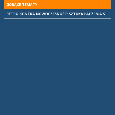
Skip
GORĄCE TEMATY
to
RETRO KONTRA NOWOCZESNOŚĆ: SZTUKA ŁĄCZENIA STYLÓW WE WNĘTRZACH
content