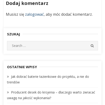
ogrodzie
wpisu
Dodaj komentarz
–
wszystko
Musisz się
zalogować
, aby móc dodać komentarz.
o
prawidłowym
wykorzystaniu,
użytkowaniu
i
SZUKAJ
konserwacji
S
S
e
E
A
a
R
r
C
c
OSTATNIE WPISY
H
h
Jak dobrać baterie łazienkowe do projektu, a nie do
f
trendów
o
r
Producent desek do krojenia – dlaczego warto zwracać
:
uwagę na jakość wykonania?