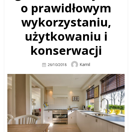
o prawidłowym
wykorzystaniu,
użytkowaniu i
konserwacji
Author
Kamil
Posted
26/10/2018
On