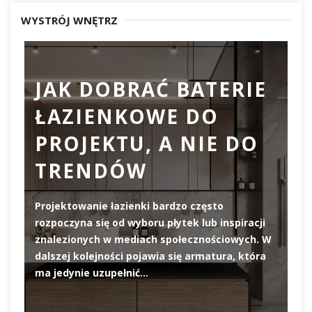
WYSTRÓJ WNĘTRZ
JAK DOBRAĆ BATERIE
ŁAZIENKOWE DO
D
PROJEKTU, A NIE DO
TRENDÓW
Projektowanie łazienki bardzo często
rozpoczyna się od wyboru płytek lub inspiracji
De
znalezionych w mediach społecznościowych. W
el
dalszej kolejności pojawia się armatura, która
pi
ma jedynie uzupełnić…
pr