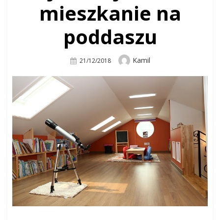
mieszkanie na
poddaszu
Author
Kamil
Posted
21/12/2018
On