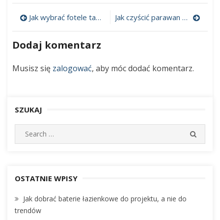
Szybki
poradnik,
Jak wybrać fotele tapicerowane?
Jak czyścić parawan nawannowy – oczekiwania a rzeczywistość
jak
Nawigacja
rozjaśnić
mieszkanie
wpisu
Dodaj komentarz
na
poddaszu
Musisz się
zalogować
, aby móc dodać komentarz.
SZUKAJ
S
S
e
E
A
a
R
r
C
c
OSTATNIE WPISY
H
h
Jak dobrać baterie łazienkowe do projektu, a nie do
f
trendów
o