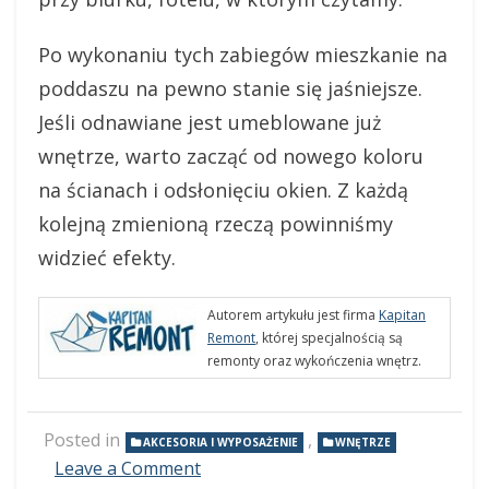
Po wykonaniu tych zabiegów mieszkanie na
poddaszu na pewno stanie się jaśniejsze.
Jeśli odnawiane jest umeblowane już
wnętrze, warto zacząć od nowego koloru
na ścianach i odsłonięciu okien. Z każdą
kolejną zmienioną rzeczą powinniśmy
widzieć efekty.
Autorem artykułu jest firma
Kapitan
Remont
, której specjalnością są
remonty oraz wykończenia wnętrz.
Posted in
,
AKCESORIA I WYPOSAŻENIE
WNĘTRZE
Leave a Comment
on