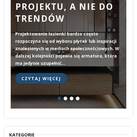
PROJEKTU, A NIE DO
TRENDÓW
Projektowanie łazienki bardzo często
rozpoczyna się od wyboru płytek lub inspiracji
De
znalezionych w mediach społecznościowych. W
el
dalszej kolejności pojawia się armatura, która
pi
ma jedynie uzupełnić…
pr
CZYTAJ WIĘCEJ
KATEGORIE