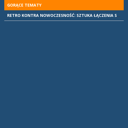
Skip
GORĄCE TEMATY
to
RETRO KONTRA NOWOCZESNOŚĆ: SZTUKA ŁĄCZENIA STYLÓW WE WNĘTRZACH
content