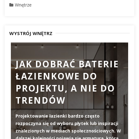
Wnętrze
WYSTRÓJ WNĘTRZ
JAK DOBRAĆ BATERIE
ŁAZIENKOWE DO
D
PROJEKTU, A NIE DO
TRENDÓW
Projektowanie łazienki bardzo często
rozpoczyna się od wyboru płytek lub inspiracji
De
znalezionych w mediach społecznościowych. W
el
dalszej kolejności pojawia się armatura, która