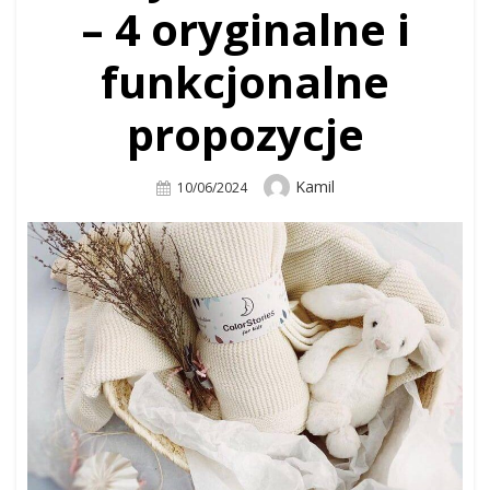
– 4 oryginalne i
funkcjonalne
propozycje
Author
Kamil
Posted
10/06/2024
On