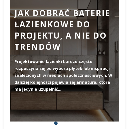
JAK DOBRAĆ BATERIE
ŁAZIENKOWE DO
D
PROJEKTU, A NIE DO
TRENDÓW
Projektowanie łazienki bardzo często
rozpoczyna się od wyboru płytek lub inspiracji
De
znalezionych w mediach społecznościowych. W
el
dalszej kolejności pojawia się armatura, która
pi
ma jedynie uzupełnić…
pr