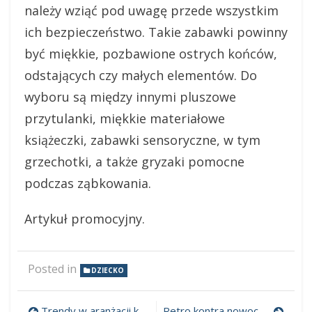
należy wziąć pod uwagę przede wszystkim
ich bezpieczeństwo. Takie zabawki powinny
być miękkie, pozbawione ostrych końców,
odstających czy małych elementów. Do
wyboru są między innymi pluszowe
przytulanki, miękkie materiałowe
książeczki, zabawki sensoryczne, w tym
grzechotki, a także gryzaki pomocne
podczas ząbkowania.
Artykuł promocyjny.
Posted in
DZIECKO
Trendy w aranżacji kuchni otwartych na salon: od funkcjonalności do stylu
Retro kontra nowoczesność: połączenie stylów we wnętrzach jako wyraz indywidualizmu