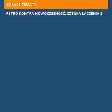
Skip
GORĄCE TEMATY
to
RETRO KONTRA NOWOCZESNOŚĆ: SZTUKA ŁĄCZENIA STYLÓW WE WNĘTRZACH
content