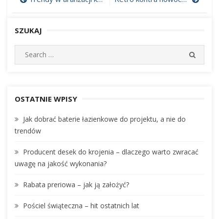
Nawigacja
wpisu
SZUKAJ
S
S
e
E
A
a
R
r
C
c
OSTATNIE WPISY
H
h
Jak dobrać baterie łazienkowe do projektu, a nie do
f
trendów
o
r
Producent desek do krojenia – dlaczego warto zwracać
:
uwagę na jakość wykonania?
Rabata preriowa – jak ją założyć?
Pościel świąteczna – hit ostatnich lat