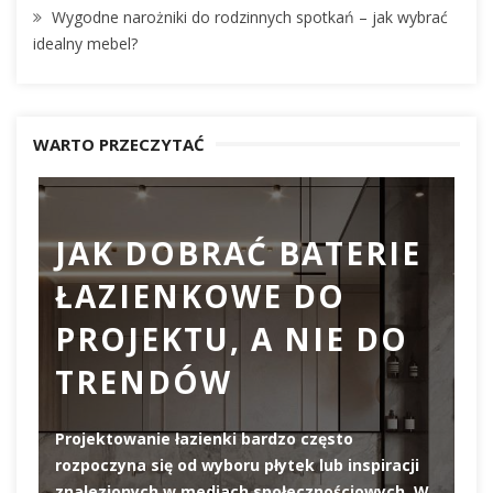
Wygodne narożniki do rodzinnych spotkań – jak wybrać
idealny mebel?
WARTO PRZECZYTAĆ
JAK DOBRAĆ BATERIE
ŁAZIENKOWE DO
D
PROJEKTU, A NIE DO
TRENDÓW
Projektowanie łazienki bardzo często
rozpoczyna się od wyboru płytek lub inspiracji
De
znalezionych w mediach społecznościowych. W