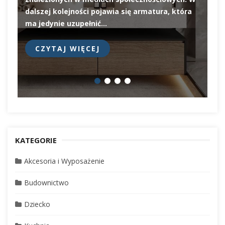
el
dalszej kolejności pojawia się armatura, która
pi
ma jedynie uzupełnić…
pr
CZYTAJ WIĘCEJ
KATEGORIE
Akcesoria i Wyposażenie
Budownictwo
Dziecko