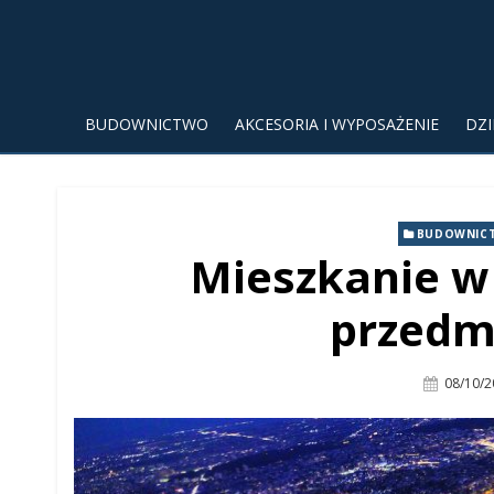
BUDOWNICTWO
AKCESORIA I WYPOSAŻENIE
DZ
BUDOWNIC
Mieszkanie w
przedm
Posted
08/10/2
On