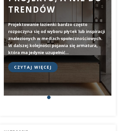
TRENDÓW
ZW
JA
Projektowanie łazienki bardzo często
WY
rozpoczyna się od wyboru płytek lub inspiracji
znalezionych w mediach społecznościowych.
W dalszej kolejności pojawia się armatura,
Deska 
która ma jedynie uzupełnić…
elemen
na pie
CZYTAJ WIĘCEJ
prosty
CZY