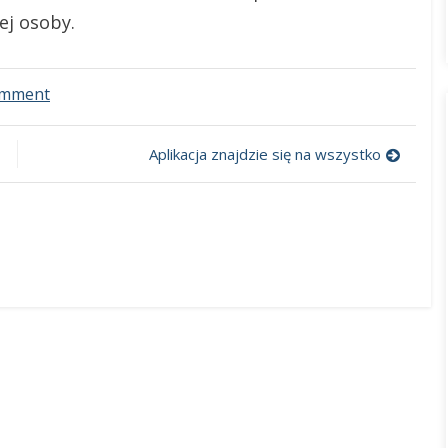
ej osoby.
omment
on
Mieszkanie
w
centrum
Aplikacja znajdzie się na wszystko
czy
na
przedmieściach?