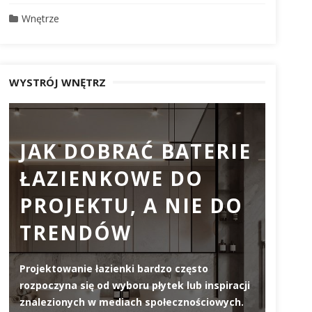
Wnętrze
WYSTRÓJ WNĘTRZ
JAK DOBRAĆ BATERIE
PR
ŁAZIENKOWE DO
DO
PROJEKTU, A NIE DO
DL
TRENDÓW
ZW
JA
Projektowanie łazienki bardzo często
WY
rozpoczyna się od wyboru płytek lub inspiracji
znalezionych w mediach społecznościowych.