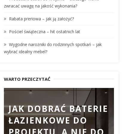
:
zwracać uwagę na jakość wykonania?
Rabata preriowa – jak ją założyć?
Pościel świąteczna – hit ostatnich lat
Wygodne narożniki do rodzinnych spotkań – jak
wybrać idealny mebel?
WARTO PRZECZYTAĆ
JAK DOBRAĆ BATERIE
PR
ŁAZIENKOWE DO
DO
PROJEKTU, A NIE DO
DL