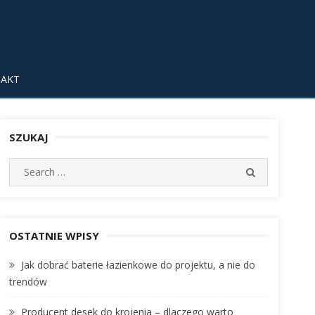
AKT
SZUKAJ
S
S
e
E
A
a
R
r
C
c
OSTATNIE WPISY
H
h
Jak dobrać baterie łazienkowe do projektu, a nie do
f
trendów
o
r
Producent desek do krojenia – dlaczego warto