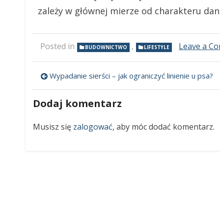
zależy w głównej mierze od charakteru dan
Posted in
,
Leave a C
BUDOWNICTWO
LIFESTYLE
Wypadanie sierści – jak ograniczyć linienie u psa?
Nawigacja
wpisu
Dodaj komentarz
Musisz się
zalogować
, aby móc dodać komentarz.