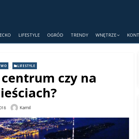
IECKO
LIFESTYLE
OGRÓD
TRENDY
WNĘTRZE
KONT
,
TWO
LIFESTYLE
 centrum czy na
ieściach?
Author
Kamil
018