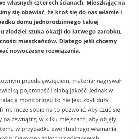
 we własnych czterech ścianach. Mieszkając na
my się obawiać, że ktoś się do nas włamie i
ypadku domu jednorodzinnego takiej
u złodziei szuka okazji do łatwego zarobku,
cności mieszkańców. Dlatego jeśli chcemy
ować nowoczesne rozwiązania.
ztownym przedsięwzięciem, materiał nagrywał
ewielką pojemność i słabą jakość. Jednak w
stalacja monitoringu to nie jest zbyt duży
 firm, może sobie na to pozwolić. Aby czuć się
 na zewnątrz, w kilku miejscach, aby objęły
ki temu w przypadku ewentualnego włamania
ępców. Ogromną zaletą współczesnych