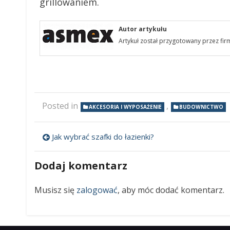
grillowaniem.
Autor artykułu
Artykuł został przygotowany przez fi
Posted in
,
AKCESORIA I WYPOSAŻENIE
BUDOWNICTWO
Jak wybrać szafki do łazienki?
Nawigacja
wpisu
Dodaj komentarz
Musisz się
zalogować
, aby móc dodać komentarz.