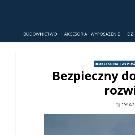
BUDOWNICTWO
AKCESORIA I WYPOSAŻENIE
DZ
AKCESORIA I WYPOS
Bezpieczny d
rozw
Posted
29/10/2
On