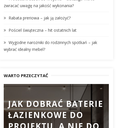
:
zwracać uwagę na jakość wykonania?
Rabata preriowa – jak ją założyć?
Pościel świąteczna – hit ostatnich lat
Wygodne narożniki do rodzinnych spotkań – jak
wybrać idealny mebel?
WARTO PRZECZYTAĆ
JAK DOBRAĆ BATERIE
PR
ŁAZIENKOWE DO
DO
PROJEKTU, A NIE DO
DL