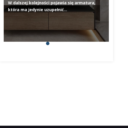
W dalszej kolejności pojawia się armatura,
Deska 
która ma jedynie uzupełnić…
elemen
na pie
prosty