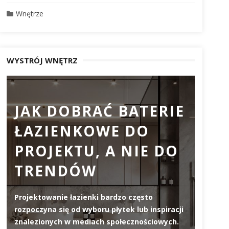
Wnętrze
WYSTRÓJ WNĘTRZ
JAK DOBRAĆ BATERIE
PR
ŁAZIENKOWE DO
DO
PROJEKTU, A NIE DO
DL
TRENDÓW
ZW
JA
Projektowanie łazienki bardzo często
WY
rozpoczyna się od wyboru płytek lub inspiracji
znalezionych w mediach społecznościowych.