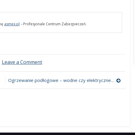
rmę
asmex.pl
– Profesjonale Centrum Zabezpieczeń.
Leave a Comment
on
Bezpieczny
dom
–
Ogrzewanie podłogowe – wodne czy elektryczne? Jaki sterownik wybrać?
praktyczne
rozwiązania