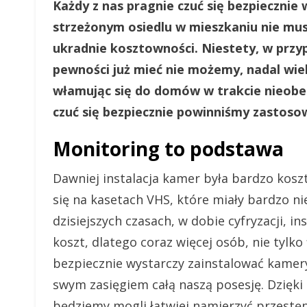
Każdy z nas pragnie czuć się bezpiecznie
strzeżonym osiedlu w mieszkaniu nie musi
ukradnie kosztowności. Niestety, w prz
pewności już mieć nie możemy, nadal wiel
włamując się do domów w trakcie nieobe
czuć się bezpiecznie powinniśmy zastos
Monitoring to podstawa
Dawniej instalacja kamer była bardzo kos
się na kasetach VHS, które miały bardzo ni
dzisiejszych czasach, w dobie cyfryzacji, in
koszt, dlatego coraz więcej osób, nie tylko
bezpiecznie wystarczy zainstalować kamery
swym zasięgiem całą naszą posesję. Dzię
będziemy mogli łatwiej namierzyć przest