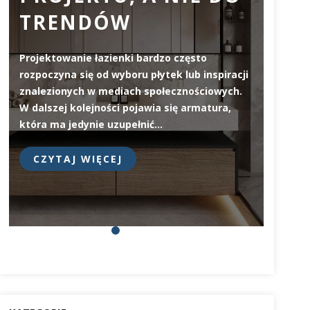
TRENDÓW
ZW
JA
Projektowanie łazienki bardzo często
WY
rozpoczyna się od wyboru płytek lub inspiracji
znalezionych w mediach społecznościowych.
W dalszej kolejności pojawia się armatura,
Deska 
która ma jedynie uzupełnić…
elemen
na pie
CZYTAJ WIĘCEJ
prosty
CZY