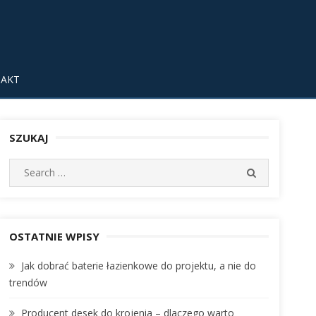
AKT
SZUKAJ
S
S
e
E
A
a
R
r
C
c
OSTATNIE WPISY
H
h
Jak dobrać baterie łazienkowe do projektu, a nie do
f
trendów
o
r
Producent desek do krojenia – dlaczego warto