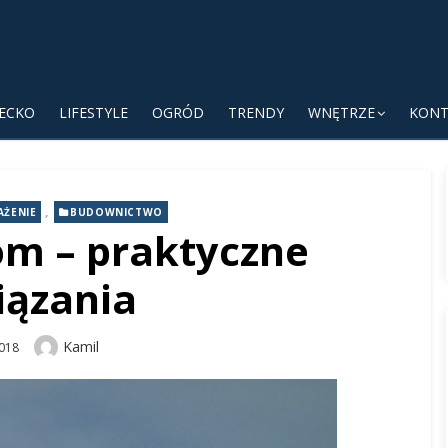
IECKO
LIFESTYLE
OGRÓD
TRENDY
WNĘTRZE
KONT
,
AŻENIE
BUDOWNICTWO
om – praktyczne
iązania
Author
Kamil
018