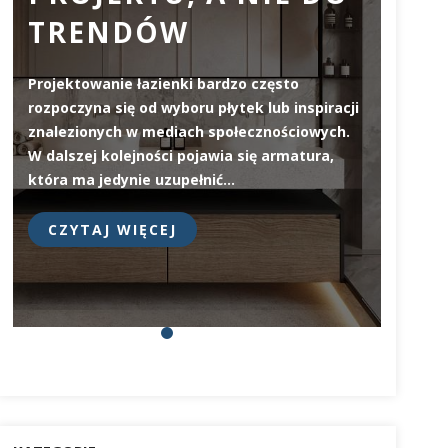
TRENDÓW
ZW
JA
Projektowanie łazienki bardzo często
WY
rozpoczyna się od wyboru płytek lub inspiracji
znalezionych w mediach społecznościowych.
W dalszej kolejności pojawia się armatura,
Deska 
która ma jedynie uzupełnić…
elemen
na pie
CZYTAJ WIĘCEJ
prosty
CZY