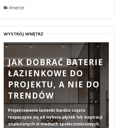
Wnętrze
WYSTRÓJ WNĘTRZ
JAK DOBRAĆ BATERIE
PR
ŁAZIENKOWE DO
DO
PROJEKTU, A NIE DO
DL
TRENDÓW
ZW
JA
Projektowanie łazienki bardzo często
WY
rozpoczyna się od wyboru płytek lub inspiracji
znalezionych w mediach społecznościowych.