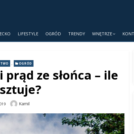
IECKO
LIFESTYLE
OGRÓD
TRENDY
WNĘTRZE
KONT
,
CTWO
OGRÓD
 prąd ze słońca – ile
sztuje?
Author
Kamil
019