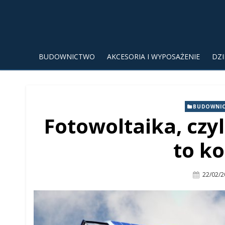
BUDOWNICTWO
AKCESORIA I WYPOSAŻENIE
DZ
BUDOWNI
Fotowoltaika, czyli
to ko
Posted
22/02/2
On