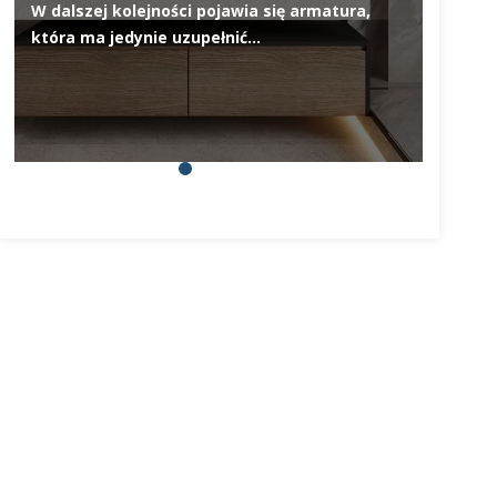
W dalszej kolejności pojawia się armatura,
Deska 
która ma jedynie uzupełnić…
elemen
na pie
prosty