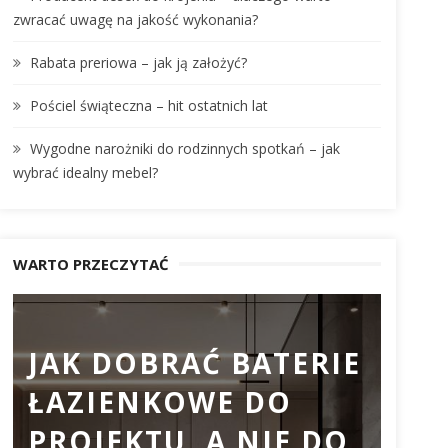
:
zwracać uwagę na jakość wykonania?
Rabata preriowa – jak ją założyć?
Pościel świąteczna – hit ostatnich lat
Wygodne narożniki do rodzinnych spotkań – jak
wybrać idealny mebel?
WARTO PRZECZYTAĆ
JAK DOBRAĆ BATERIE
PR
ŁAZIENKOWE DO
DO
PROJEKTU, A NIE DO
DL