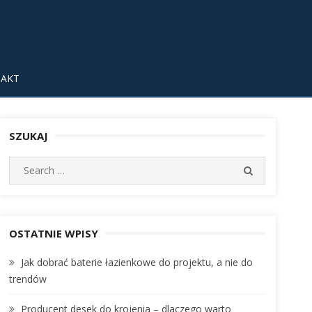
AKT
SZUKAJ
S
S
e
E
A
a
R
r
C
c
OSTATNIE WPISY
H
h
Jak dobrać baterie łazienkowe do projektu, a nie do
f
trendów
o
r
Producent desek do krojenia – dlaczego warto