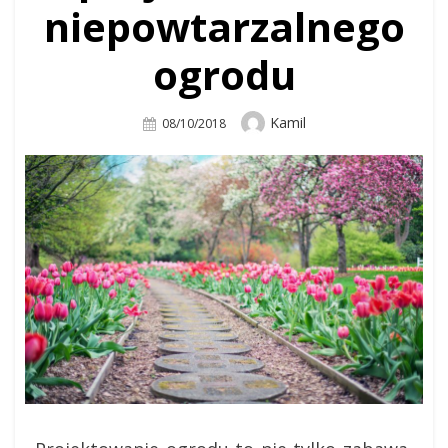
niepowtarzalnego
ogrodu
Author
Kamil
Posted
08/10/2018
On