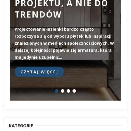
PROJEKTU, A NIE DO
TRENDÓW
Projektowanie łazienki bardzo często
rozpoczyna się od wyboru płytek lub inspiracji
De
znalezionych w mediach społecznościowych. W
el
dalszej kolejności pojawia się armatura, która
pi
ma jedynie uzupełnić…
pr
CZYTAJ WIĘCEJ
KATEGORIE