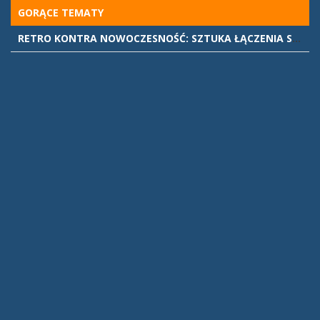
Skip
GORĄCE TEMATY
to
RETRO KONTRA NOWOCZESNOŚĆ: SZTUKA ŁĄCZENIA STYLÓW WE WNĘTRZACH
content