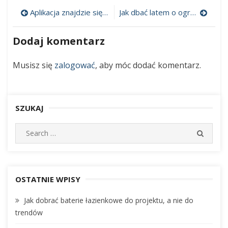
projektowania
niepowtarzalne
Aplikacja znajdzie się na wszystko
Jak dbać latem o ogród?
Nawigacja
ogrodu
wpisu
Dodaj komentarz
Musisz się
zalogować
, aby móc dodać komentarz.
SZUKAJ
S
S
e
E
A
a
R
r
C
c
OSTATNIE WPISY
H
h
Jak dobrać baterie łazienkowe do projektu, a nie do
f
trendów
o
r