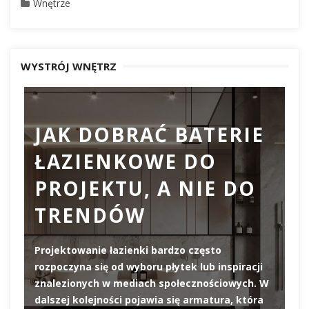
Wnętrze
WYSTRÓJ WNĘTRZ
JAK DOBRAĆ BATERIE
ŁAZIENKOWE DO
D
PROJEKTU, A NIE DO
TRENDÓW
Projektowanie łazienki bardzo często
rozpoczyna się od wyboru płytek lub inspiracji
De
znalezionych w mediach społecznościowych. W
el
dalszej kolejności pojawia się armatura, która