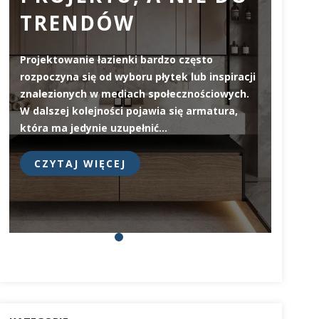
TRENDÓW
ZW
JA
Projektowanie łazienki bardzo często
WY
rozpoczyna się od wyboru płytek lub inspiracji
znalezionych w mediach społecznościowych.
W dalszej kolejności pojawia się armatura,
Deska 
która ma jedynie uzupełnić…
elemen
na pie
CZYTAJ WIĘCEJ
prosty
CZY