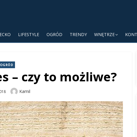
IECKO
LIFESTYLE
OGRÓD
TRENDY
WNĘTRZE
KONT
OGRÓD
es – czy to możliwe?
Author
Kamil
018