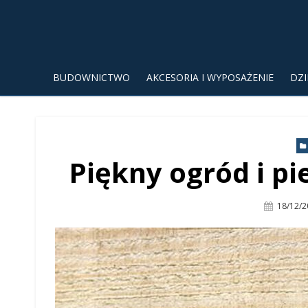
BUDOWNICTWO
AKCESORIA I WYPOSAŻENIE
DZ
Piękny ogród i pi
Posted
18/12/2
On