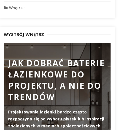
Wnętrze
WYSTRÓJ WNĘTRZ
JAK DOBRAĆ BATERIE
PR
ŁAZIENKOWE DO
DO
PROJEKTU, A NIE DO
DL
TRENDÓW
ZW
JA
Projektowanie łazienki bardzo często
WY
rozpoczyna się od wyboru płytek lub inspiracji
znalezionych w mediach społecznościowych.