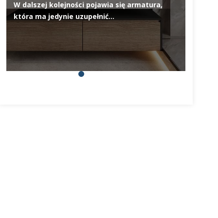
W dalszej kolejności pojawia się armatura,
Deska 
która ma jedynie uzupełnić…
elemen
na pie
prosty