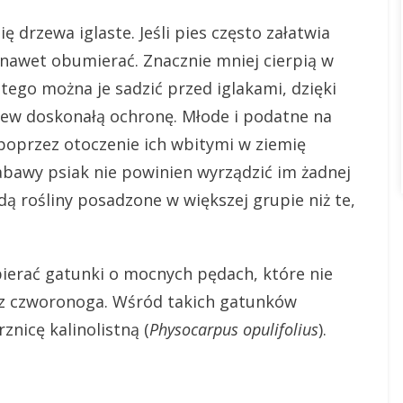
ę drzewa iglaste. Jeśli pies często załatwia
 nawet obumierać. Znacznie mniej cierpią w
atego można je sadzić przed iglakami, dzięki
zew doskonałą ochronę. Młode i podatne na
poprzez otoczenie ich wbitymi w ziemię
abawy psiak nie powinien wyrządzić im żadnej
ą rośliny posadzone w większej grupie niż te,
ierać gatunki o mocnych pędach, które nie
ez czworonoga. Wśród takich gatunków
rznicę kalinolistną (
Physocarpus opulifolius
).