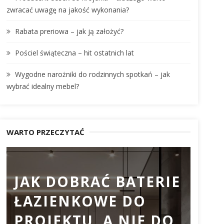
:
zwracać uwagę na jakość wykonania?
Rabata preriowa – jak ją założyć?
Pościel świąteczna – hit ostatnich lat
Wygodne narożniki do rodzinnych spotkań – jak
wybrać idealny mebel?
WARTO PRZECZYTAĆ
JAK DOBRAĆ BATERIE
PR
ŁAZIENKOWE DO
DO
PROJEKTU, A NIE DO
DL