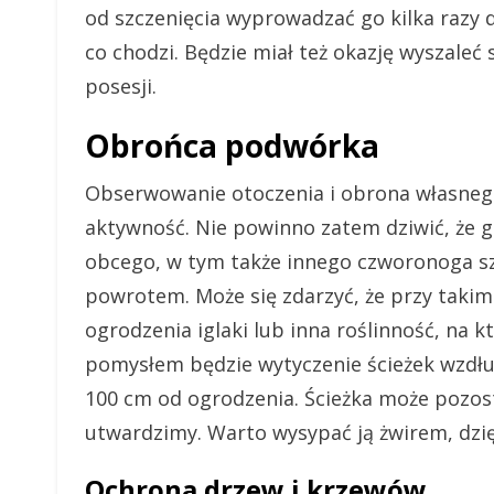
od szczenięcia wyprowadzać go kilka razy d
co chodzi. Będzie miał też okazję wyszaleć 
posesji.
Obrońca podwórka
Obserwowanie otoczenia i obrona własneg
aktywność. Nie powinno zatem dziwić, że 
obcego, w tym także innego czworonoga szc
powrotem. Może się zdarzyć, że przy takim
ogrodzenia iglaki lub inna roślinność, na k
pomysłem będzie wytyczenie ścieżek wzdłuż
100 cm od ogrodzenia. Ścieżka może pozostać
utwardzimy. Warto wysypać ją żwirem, dzię
Ochrona drzew i krzewów