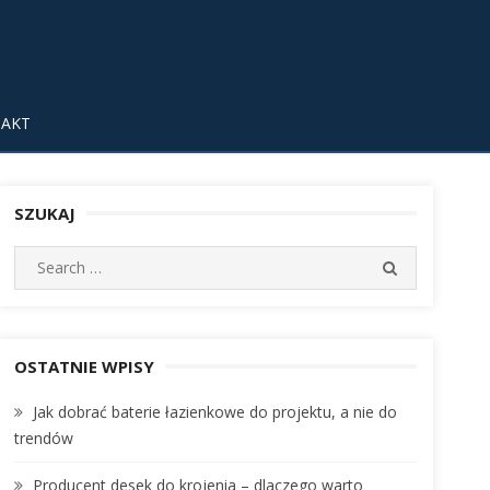
AKT
SZUKAJ
S
S
e
E
A
a
R
r
C
c
OSTATNIE WPISY
H
h
Jak dobrać baterie łazienkowe do projektu, a nie do
f
trendów
o
r
Producent desek do krojenia – dlaczego warto