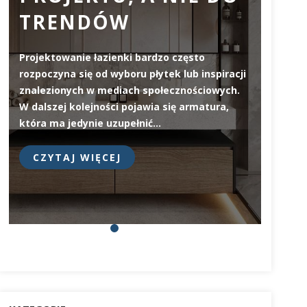
TRENDÓW
ZW
JA
Projektowanie łazienki bardzo często
WY
rozpoczyna się od wyboru płytek lub inspiracji
znalezionych w mediach społecznościowych.
W dalszej kolejności pojawia się armatura,
Deska 
która ma jedynie uzupełnić…
elemen
na pie
CZYTAJ WIĘCEJ
prosty
CZY