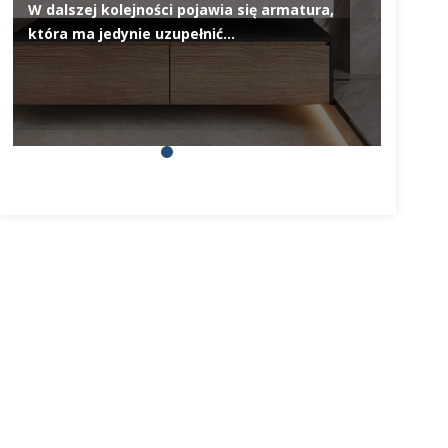
W dalszej kolejności pojawia się armatura,
Deska 
która ma jedynie uzupełnić…
elemen
na pie
prosty