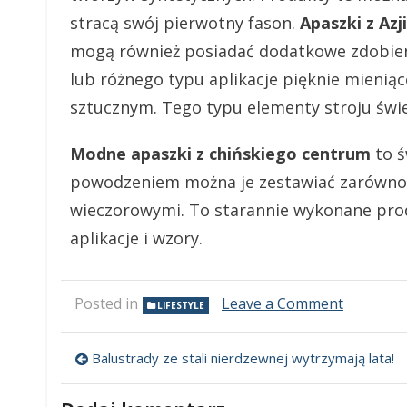
stracą swój pierwotny fason.
Apaszki z Azji
mogą również posiadać dodatkowe zdobienia
lub różnego typu aplikacje pięknie mieniąc
sztucznym. Tego typu elementy stroju świe
Modne apaszki z chińskiego centrum
to ś
powodzeniem można je zestawiać zarówno z
wieczorowymi. To starannie wykonane prod
aplikacje i wzory.
Posted in
Leave a Comment
on
LIFESTYLE
Modne
apaszki
dla
Balustrady ze stali nierdzewnej wytrzymają lata!
Nawigacja
kobiet
z