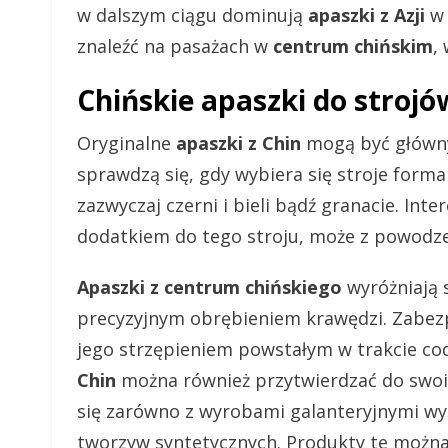
w dalszym ciągu dominują
apaszki z Azji
w 
znaleźć na pasażach w
centrum chińskim
,
Chińskie apaszki do stroj
Oryginalne
apaszki z Chin
mogą być główny
sprawdzą się, gdy wybiera się stroje forma
zazwyczaj czerni i bieli bądź granacie. Int
dodatkiem do tego stroju, może z powodze
Apaszki z centrum chińskiego
wyróżniają 
precyzyjnym obrębieniem krawędzi. Zabezp
jego strzępieniem powstałym w trakcie co
Chin
można również przytwierdzać do swoi
się zarówno z wyrobami galanteryjnymi wyk
tworzyw syntetycznych. Produkty te można