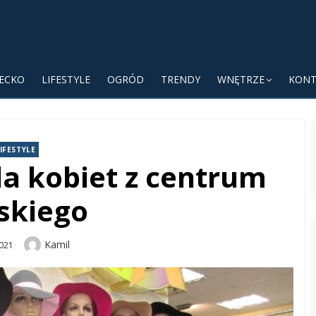
IECKO
LIFESTYLE
OGRÓD
TRENDY
WNĘTRZE
KONT
IFESTYLE
a kobiet z centrum
skiego
Author
Kamil
021