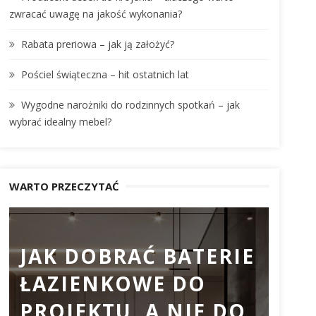
:
zwracać uwagę na jakość wykonania?
Rabata preriowa – jak ją założyć?
Pościel świąteczna – hit ostatnich lat
Wygodne narożniki do rodzinnych spotkań – jak
wybrać idealny mebel?
WARTO PRZECZYTAĆ
JAK DOBRAĆ BATERIE
PR
ŁAZIENKOWE DO
DO
PROJEKTU, A NIE DO
DL