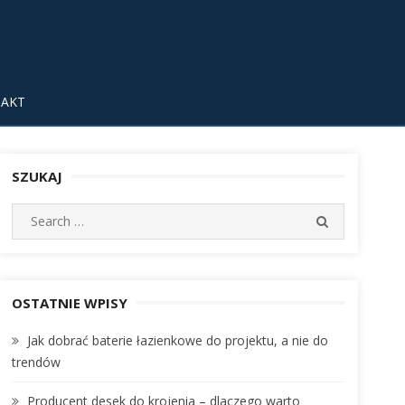
AKT
SZUKAJ
S
S
e
E
A
a
R
r
C
c
OSTATNIE WPISY
H
h
Jak dobrać baterie łazienkowe do projektu, a nie do
f
trendów
o
r
Producent desek do krojenia – dlaczego warto