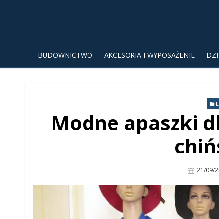
BUDOWNICTWO
AKCESORIA I WYPOSAŻENIE
DZ
L
Modne apaszki dl
chiń
Posted
21/09/2
On