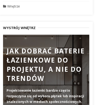
Wnętrze
WYSTRÓJ WNĘTRZ
JAK DOBRAĆ BATERIE
PR
ŁAZIENKOWE DO
DO
PROJEKTU, A NIE DO
DL
TRENDÓW
ZW
JA
Projektowanie łazienki bardzo często
WY
rozpoczyna się od wyboru płytek lub inspiracji
znalezionych w mediach społecznościowych.