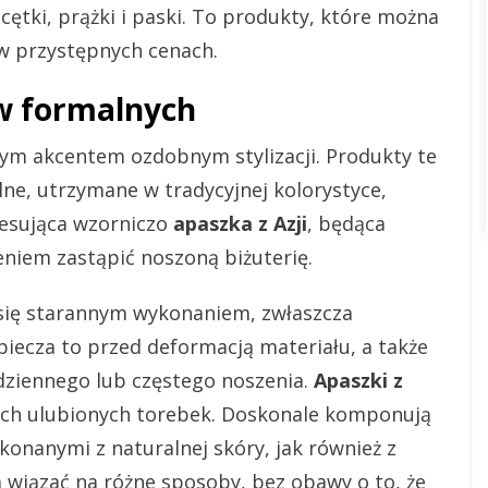
cętki, prążki i paski. To produkty, które można
 w przystępnych cenach.
ów formalnych
m akcentem ozdobnym stylizacji. Produkty te
lne, utrzymane w tradycyjnej kolorystyce,
eresująca wzorniczo
apaszka z Azji
, będąca
niem zastąpić noszoną biżuterię.
się starannym wykonaniem, zwłaszcza
iecza to przed deformacją materiału, a także
dziennego lub częstego noszenia.
Apaszki z
ch ulubionych torebek. Doskonale komponują
onanymi z naturalnej skóry, jak również z
 wiązać na różne sposoby, bez obawy o to, że