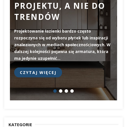
PROJEKTU, A NIE DO
TRENDÓW
Projektowanie łazienki bardzo często
rozpoczyna się od wyboru płytek lub inspiracji
De
znalezionych w mediach społecznościowych. W
el
dalszej kolejności pojawia się armatura, która
pi
ma jedynie uzupełnić…
pr
CZYTAJ WIĘCEJ
KATEGORIE