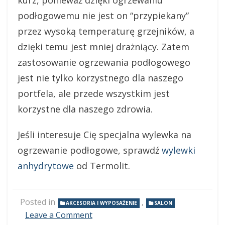
podłogowemu nie jest on “przypiekany”
przez wysoką temperaturę grzejników, a
dzięki temu jest mniej drażniący. Zatem
zastosowanie ogrzewania podłogowego
jest nie tylko korzystnego dla naszego
portfela, ale przede wszystkim jest
korzystne dla naszego zdrowia.
Jeśli interesuje Cię specjalna wylewka na
ogrzewanie podłogowe, sprawdź
wylewki
anhydrytowe
od Termolit.
Posted in
,
AKCESORIA I WYPOSAŻENIE
SALON
Leave a Comment
on
Ogrzewanie