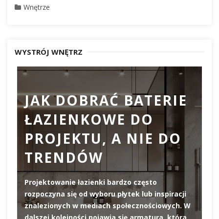
Wnętrze
WYSTRÓJ WNĘTRZ
JAK DOBRAĆ BATERIE
ŁAZIENKOWE DO
D
PROJEKTU, A NIE DO
TRENDÓW
Projektowanie łazienki bardzo często
rozpoczyna się od wyboru płytek lub inspiracji
De
znalezionych w mediach społecznościowych. W
el
dalszej kolejności pojawia się armatura, która