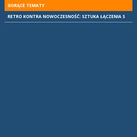
Skip
GORĄCE TEMATY
to
RETRO KONTRA NOWOCZESNOŚĆ: SZTUKA ŁĄCZENIA STYLÓW WE WNĘTRZACH
content