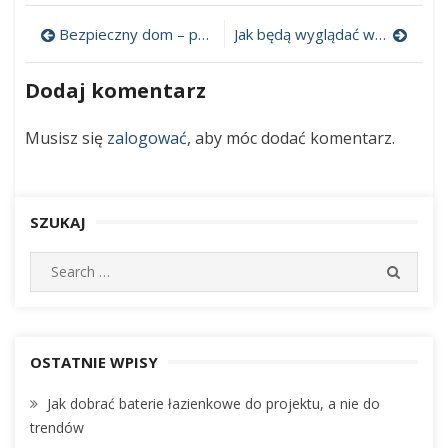
podłogowe
Bezpieczny dom – praktyczne rozwiązania
Jak będą wyglądać wnętrza przyszłości?
–
Nawigacja
wodne
czy
wpisu
Dodaj komentarz
elektryczne?
Jaki
Musisz się
zalogować
, aby móc dodać komentarz.
sterownik
wybrać?
SZUKAJ
S
S
e
E
A
a
R
r
C
c
OSTATNIE WPISY
H
h
Jak dobrać baterie łazienkowe do projektu, a nie do
f
trendów
o