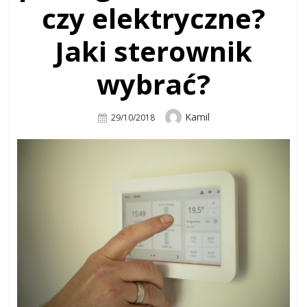
czy elektryczne?
Jaki sterownik
wybrać?
Author
Kamil
Posted
29/10/2018
On