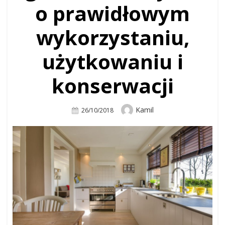
o prawidłowym
wykorzystaniu,
użytkowaniu i
konserwacji
Author
Kamil
Posted
26/10/2018
On