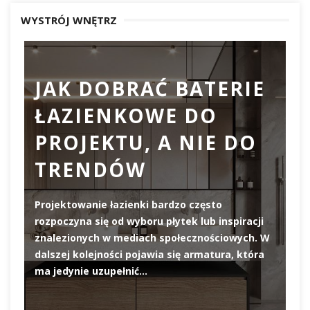
WYSTRÓJ WNĘTRZ
JAK DOBRAĆ BATERIE
ŁAZIENKOWE DO
D
PROJEKTU, A NIE DO
TRENDÓW
Projektowanie łazienki bardzo często
rozpoczyna się od wyboru płytek lub inspiracji
De
znalezionych w mediach społecznościowych. W
el
dalszej kolejności pojawia się armatura, która
pi
ma jedynie uzupełnić…
pr