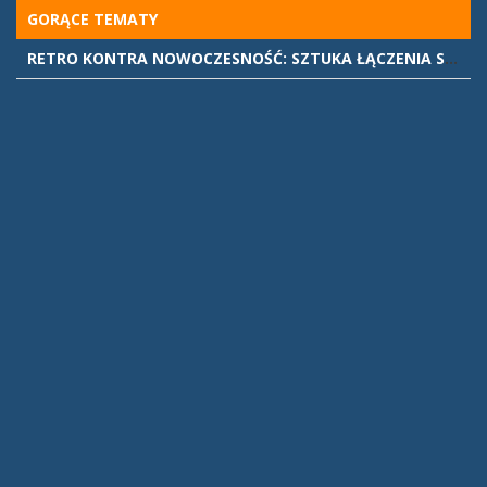
Skip
GORĄCE TEMATY
to
RETRO KONTRA NOWOCZESNOŚĆ: SZTUKA ŁĄCZENIA STYLÓW WE WNĘTRZACH
content