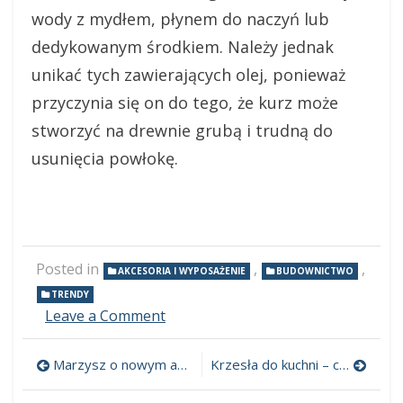
wody z mydłem, płynem do naczyń lub
dedykowanym środkiem. Należy jednak
unikać tych zawierających olej, ponieważ
przyczynia się on do tego, że kurz może
stworzyć na drewnie grubą i trudną do
usunięcia powłokę.
Posted in
,
,
AKCESORIA I WYPOSAŻENIE
BUDOWNICTWO
TRENDY
Leave a Comment
on
Drewno
w
Marzysz o nowym aucie? Zobacz, jak go możesz sfinansować
Krzesła do kuchni – co trzeba wiedzieć przed ich zakupem?
domu
Nawigacja
i