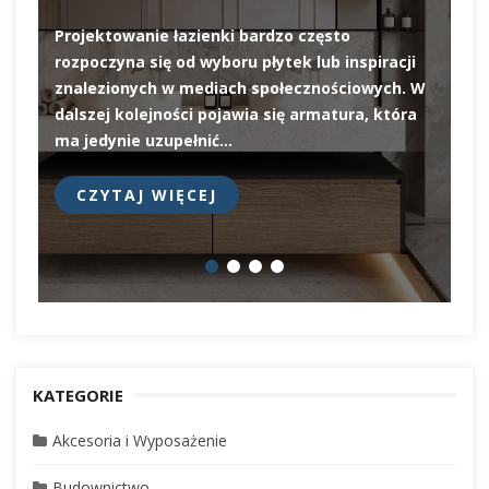
Projektowanie łazienki bardzo często
rozpoczyna się od wyboru płytek lub inspiracji
De
znalezionych w mediach społecznościowych. W
el
dalszej kolejności pojawia się armatura, która
pi
ma jedynie uzupełnić…
pr
CZYTAJ WIĘCEJ
KATEGORIE
Akcesoria i Wyposażenie
Budownictwo