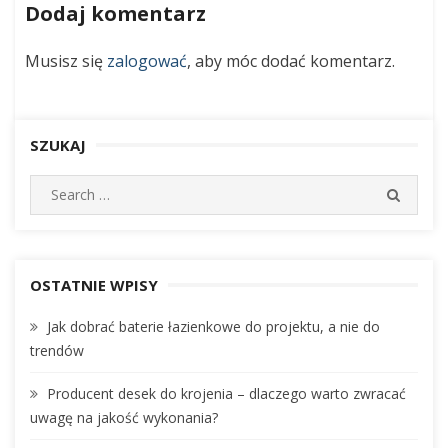
ogrodzie
wpisu
Dodaj komentarz
–
wszystko
Musisz się
zalogować
, aby móc dodać komentarz.
o
prawidłowym
wykorzystaniu,
użytkowaniu
i
SZUKAJ
konserwacji
S
S
e
E
A
a
R
r
C
c
OSTATNIE WPISY
H
h
Jak dobrać baterie łazienkowe do projektu, a nie do
f
trendów
o
r
Producent desek do krojenia – dlaczego warto zwracać
:
uwagę na jakość wykonania?