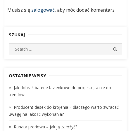
pomysłów
Musisz się
zalogować
, aby móc dodać komentarz.
SZUKAJ
S
S
e
E
A
a
R
r
C
c
OSTATNIE WPISY
H
h
Jak dobrać baterie łazienkowe do projektu, a nie do
f
trendów
o
r
Producent desek do krojenia – dlaczego warto zwracać
:
uwagę na jakość wykonania?
Rabata preriowa – jak ją założyć?