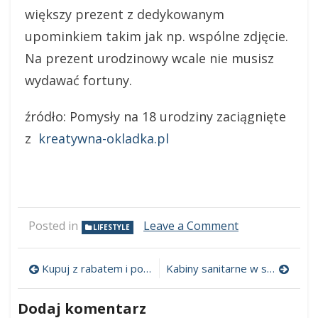
większy prezent z dedykowanym
upominkiem takim jak np. wspólne zdjęcie.
Na prezent urodzinowy wcale nie musisz
wydawać fortuny.
źródło: Pomysły na 18 urodziny zaciągnięte
z
kreatywna-okladka.pl
Posted in
Leave a Comment
on
LIFESTYLE
Prezent
na
18
Kupuj z rabatem i pomagaj
Kabiny sanitarne w szkołach – kryteria praktyczności i bezpieczeństwa
Nawigacja
urodziny
–
wpisu
Dodaj komentarz
propozycja