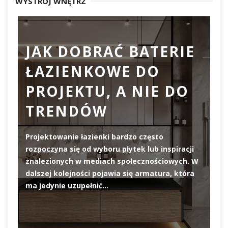
WYSTRÓJ WNĘTRZ
JAK DOBRAĆ BATERIE
ŁAZIENKOWE DO
D
PROJEKTU, A NIE DO
TRENDÓW
Projektowanie łazienki bardzo często
rozpoczyna się od wyboru płytek lub inspiracji
De
znalezionych w mediach społecznościowych. W
el
dalszej kolejności pojawia się armatura, która
pi
ma jedynie uzupełnić…
pr