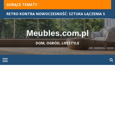
Skip
GORĄCE TEMATY
to
RETRO KONTRA NOWOCZESNOŚĆ: SZTUKA ŁĄCZENIA STYLÓW WE WNĘTRZACH
content
Meubles.com.pl
DOM, OGRÓD, LIFESTYLE