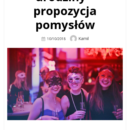
propozycja
pomysłów
Author
Kamil
Posted
10/10/2018
On