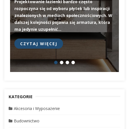
Projektowanie łazienki bardzo często
rozpoczyna się od wyboru płytek lub inspiracji
De
znalezionych w mediach społecznościowych. W
el
dalszej kolejności pojawia się armatura, która
pi
ma jedynie uzupełnić…
pr
CZYTAJ WIĘCEJ
KATEGORIE
Akcesoria i Wyposażenie
Budownictwo